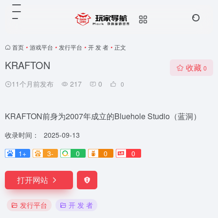
首页
•
游戏平台
•
发行平台
•
开 发 者
•
正文
KRAFTON
收藏
0
11个月前发布
217
0
0
KRAFTON前身为2007年成立的Bluehole Studio（蓝洞）
收录时间：
2025-09-13
1+
3-
0
0
0
打开网站
发行平台
开 发 者