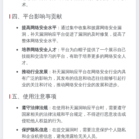
术。
四、平台影响与贡献
提高网络安全水平
：通过集中收集和披露网络安全漏
洞，补天漏洞响应平台促进了漏洞的及时修复，提高了
整体网络安全水平。
培养网络安全人才
：平台为白帽子提供了一个展示自己
技能和交流学习的平台，有助于培养更多的网络安全人
才。
推动行业发展
：补天漏洞响应平台在网络安全行业内具
有广泛的影响力，其发布的信息和动态往往能够引起行
业的关注和讨论，推动网络安全行业的发展和进步。
五、使用注意事项
遵守法律法规
：在使用补天漏洞响应平台时，需要遵守
国家相关的法律法规和平台规定，不得进行恶意攻击或
侵犯他人权益的行为。
保护隐私信息
：在提交漏洞时，需要注意保护个人隐私
和企业机密信息，避免泄露给无关人员。