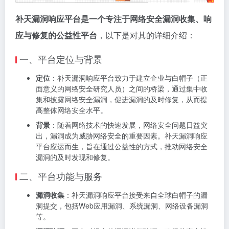
补天漏洞响应平台是一个专注于网络安全漏洞收集、响
应与修复的公益性平台
，以下是对其的详细介绍：
一、平台定位与背景
定位
：补天漏洞响应平台致力于建立企业与白帽子（正
面意义的网络安全研究人员）之间的桥梁，通过集中收
集和披露网络安全漏洞，促进漏洞的及时修复，从而提
高整体网络安全水平。
背景
：随着网络技术的快速发展，网络安全问题日益突
出，漏洞成为威胁网络安全的重要因素。补天漏洞响应
平台应运而生，旨在通过公益性的方式，推动网络安全
漏洞的及时发现和修复。
二、平台功能与服务
漏洞收集
：补天漏洞响应平台接受来自全球白帽子的漏
洞提交，包括Web应用漏洞、系统漏洞、网络设备漏洞
等。