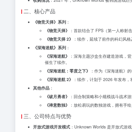
收购情况
：2021 年，Unknown Worlds 被韩国游
二、核心产品
《物竞天择》系列
：
《物竞天择》
：首款结合了 FPS（
第一人称射
《物竞天择 2》
：续作，延续了前作的科幻风格
《深海迷航》系列
：
《深海迷航》
：深海主题沙盒生存建造游戏，背
催生了续作。
《深海迷航：零度之下》
：作为《深海迷航》的
《深海迷航 2》
：续作，计划于 2026 年发
其他作品
：
《破月勇者》
：回合制策略和小规模战斗战术游
《禅意数独》
：放松易玩的数独游戏，拥有手绘
三、公司特点与优势
开放式游戏开发模式
：Unknown Worlds 是