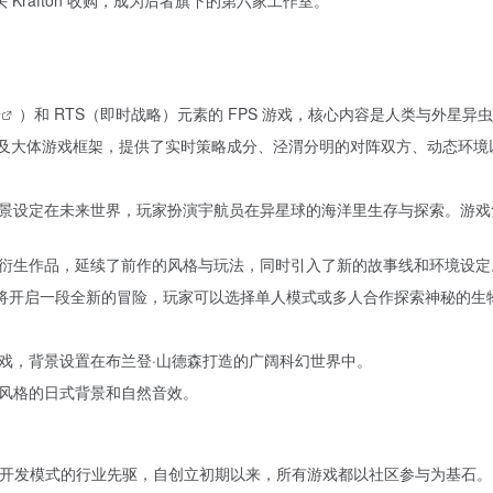
戏巨头 Krafton 收购，成为后者旗下的第六家工作室。
击
）和 RTS（即时战略）元素的 FPS 游戏，核心内容是人类与外星异
及大体游戏框架，提供了实时策略成分、泾渭分明的对阵双方、动态环境
景设定在未来世界，玩家扮演宇航员在异星球的海洋里生存与探索。游戏
衍生作品，延续了前作的风格与玩法，同时引入了新的故事线和环境设定
布，将开启一段全新的冒险，玩家可以选择单人模式或多人合作探索神秘的生
戏，背景设置在布兰登·山德森打造的广阔科幻世界中。
风格的日式背景和自然音效。
开放式游戏开发模式的行业先驱，自创立初期以来，所有游戏都以社区参与为基石。