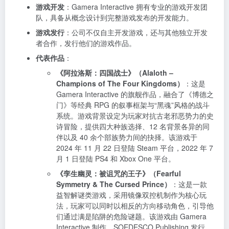
游戏开发
：Gamera Interactive 拥有专业的游戏开发团
队，具备从概念设计到完整游戏发布的开发能力。
游戏发行
：公司不仅自主开发游戏，还与其他独立开发
者合作，发行他们的游戏作品。
代表作品
：
《阿拉洛斯：四国战士》（Alaloth –
Champions of The Four Kingdoms）
：这是
Gamera Interactive 的旗舰作品，融合了《博德之
门》等经典 RPG 的叙事框架与“黑魂”风格的战斗
系统。游戏背景设定为玩家对抗古老邪恶势力的史
诗冒险，提供四大种族选择、12 名背景各异的同
伴以及 40 余个部族势力间的抉择。该游戏于
2024 年 11 月 22 日登陆 Steam 平台，2022 年 7
月 1 日登陆 PS4 和 Xbox One 平台。
《孪生幽灵：被诅咒的王子》（Fearful
Symmetry & The Cursed Prince）
：这是一款
益智解谜类游戏，采用镜像双控机制作为核心玩
法，玩家可以同时以相反的方向移动角色，引导他
们通过满是陷阱的危险谜题。该游戏由 Gamera
Interactive 制作，SOEDESCO Publishing 发行，