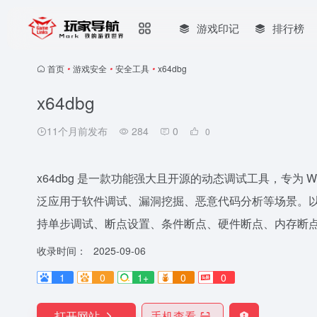
游戏印记
排行榜
首页
•
游戏安全
•
安全工具
•
x64dbg
x64dbg
11个月前发布
284
0
0
x64dbg 是一款功能强大且开源的动态调试工具，专为 Wi
泛应用于软件调试、漏洞挖掘、恶意代码分析等场景。以下是
持单步调试、断点设置、条件断点、硬件断点、内存断点等操
收录时间：
2025-09-06
1
0
1+
0
0
打开网站
手机查看