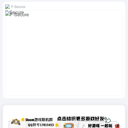
F‑Secure