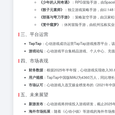
《少年的人间奇遇》
：RPG冒险手游，由Spaceli
《骰子元素师》
：独立游戏策略手游，由U.148 S
《部落与弯刀手游》
：策略架空手游，由汉家松鼠
《笼中窥梦》
：休闲冒险手游，由杭州泓栋实业有
三、平台运营
TapTap
：心动游戏成功运营TapTap游戏推荐平台
游戏论坛
：心动游戏平台集精品游戏、个人中心、充值
四、市场表现
财务数据
：根据2025年半年报，心动游戏实现收入30.
用户规模
：TapTap中国版MAU为4360万人，同比增
市场认可
：心动游戏入选艾媒金榜发布的《2021年中
五、未来展望
新游发布
：心动游戏将持续投入游戏研发，截止2025
海外市场拓展
：随着《心动小镇》等游戏的海外市场推