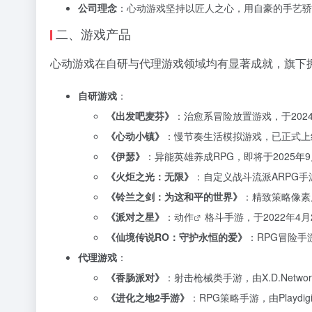
公司理念
：心动游戏坚持以匠人之心，用自豪的手艺骄
二、游戏产品
心动游戏在自研与代理游戏领域均有显著成就，旗下
自研游戏
：
《出发吧麦芬》
：治愈系冒险放置游戏，于202
《心动小镇》
：慢节奏生活模拟游戏，已正式上
《伊瑟》
：异能英雄养成RPG，即将于2025年
《火炬之光：无限》
：自定义战斗流派ARPG手
《铃兰之剑：为这和平的世界》
：精致策略像素
《派对之星》
：
动作
格斗手游，于2022年4月
《仙境传说RO：守护永恒的爱》
：RPG冒险手
代理游戏
：
《香肠派对》
：射击枪械类手游，由X.D.Networ
《进化之地2手游》
：RPG策略手游，由Playdi