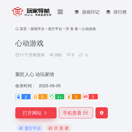
游戏印记
排行榜
首页
•
游戏平台
•
发行平台
•
开 发 者
•
心动游戏
心动游戏
11个月前发布
262
0
0
聚匠人心 动玩家情
收录时间：
2025-09-05
2
3-
1+
0
3
打开网站
手机查看
发行平台
开 发 者