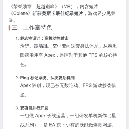
《荣誉勋章：超越巅峰》（VR），内含短片
《Colette》斩获
奥斯卡最佳纪录短片
，游戏界少见荣
誉。
三、工作室特色
标志性设计：高机动性射击
滑铲、蹬墙跳、空中变向这套身法体系，从泰坦
陨落沿用至 Apex，是区别于其他 FPS 的核心特
色。
Ping 标记系统、队友复活机制
Apex 独创，现已被无数吃鸡、FPS 游戏抄袭借
鉴。
双项目并行开发
一组做 Apex 长线运营，一组研发单机新作（星
战系列），是 EA 旗下少有的既能做爆款网游、