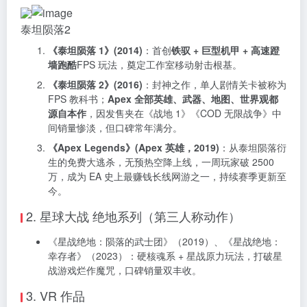
泰坦陨落2
《泰坦陨落 1》(2014)
：首创
铁驭 + 巨型机甲 + 高速蹬
墙跑酷
FPS 玩法，奠定工作室移动射击根基。
《泰坦陨落 2》(2016)
：封神之作，单人剧情关卡被称为
FPS 教科书；
Apex 全部英雄、武器、地图、世界观都
源自本作
，因发售夹在《战地 1》《COD 无限战争》中
间销量惨淡，但口碑常年满分。
《Apex Legends》(Apex 英雄，2019)
：从泰坦陨落衍
生的免费大逃杀，无预热空降上线，一周玩家破 2500
万，成为 EA 史上最赚钱长线网游之一，持续赛季更新至
今。
2. 星球大战 绝地系列（第三人称动作）
《星战绝地：陨落的武士团》（2019）、《星战绝地：
幸存者》（2023）：硬核魂系 + 星战原力玩法，打破星
战游戏烂作魔咒，口碑销量双丰收。
3. VR 作品