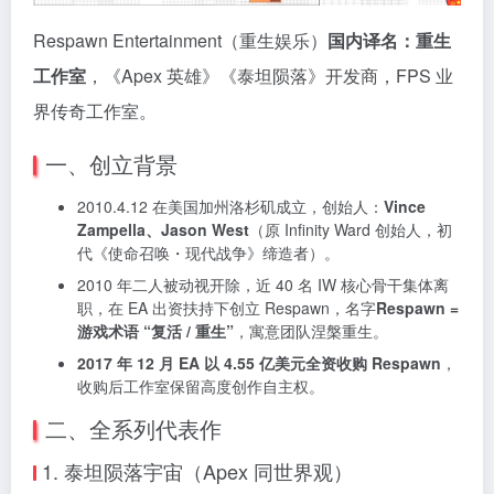
Respawn Entertainment（重生娱乐）
国内译名：重生
工作室
，《Apex 英雄》《泰坦陨落》开发商，FPS 业
界传奇工作室。
一、创立背景
2010.4.12 在美国加州洛杉矶成立，创始人：
Vince
Zampella、Jason West
（原 Infinity Ward 创始人，初
代《使命召唤・现代战争》缔造者）。
2010 年二人被动视开除，近 40 名 IW 核心骨干集体离
职，在 EA 出资扶持下创立 Respawn，名字
Respawn =
游戏术语 “复活 / 重生”
，寓意团队涅槃重生。
2017 年 12 月 EA 以 4.55 亿美元全资收购 Respawn
，
收购后工作室保留高度创作自主权。
二、全系列代表作
1. 泰坦陨落宇宙（Apex 同世界观）