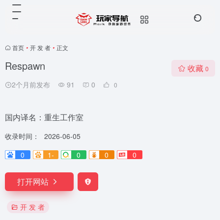
首页
•
开 发 者
•
正文
Respawn
收藏
0
2个月前发布
91
0
0
国内译名：重生工作室
收录时间：
2026-06-05
0
1-
0
0
0
打开网站
开 发 者