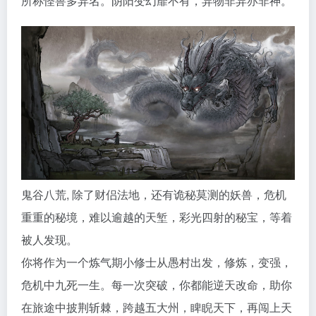
所称怪兽多异名。阴阳变幻靡不有，异物非异亦非神。
鬼谷八荒, 除了财侣法地，还有诡秘莫测的妖兽，危机
重重的秘境，难以逾越的天堑，彩光四射的秘宝，等着
被人发现。
你将作为一个炼气期小修士从愚村出发，修炼，变强，
危机中九死一生。每一次突破，你都能逆天改命，助你
在旅途中披荆斩棘，跨越五大州，睥睨天下，再闯上天