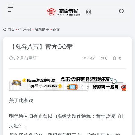
首页
•
俱 乐 部
•
游戏搭子
•
正文
【鬼谷八荒】官方QQ群
9个月前更新
447
0
0
关于此游戏
明代诗人归有光曾以山海经为题作诗称：昔年曾读《山
海经》，