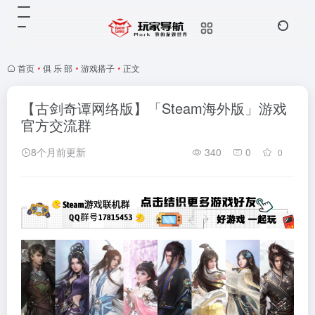
首页
•
俱 乐 部
•
游戏搭子
•
正文
【古剑奇谭网络版】「Steam海外版」游戏
官方交流群
8个月前更新
340
0
0