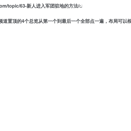
eve.com/topic/63-新人进入军团驻地的方法/
，把频道置顶的4个总览从第一个到最后一个全部点一遍，布局可