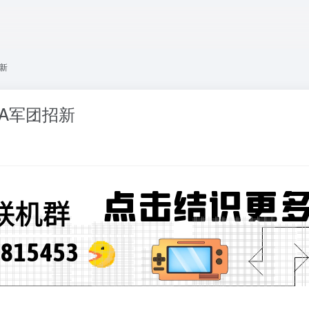
招新
LA军团招新