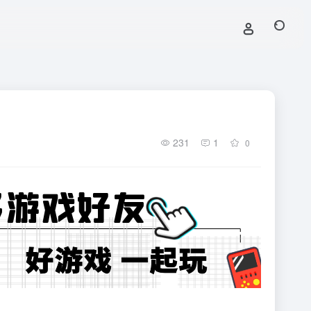
231
1
0