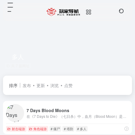
多人
共 7 篇网址
排序
发布
更新
浏览
点赞
7 Days Blood Moons
在《7 Days to Die》（七日杀）中，血月（Blood Moon）是每7天（默认设置）发生一次的特殊事件
射击端游
角色端游
# 僵尸
# 塔防
# 多人